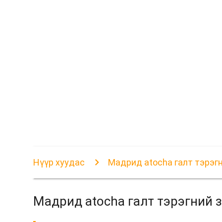
Нүүр хуудас
Мадрид atocha галт тэрэгн
Мадрид atocha галт тэрэгний з