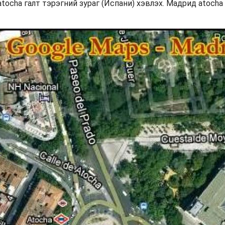
atocha галт тэрэгний зураг (Испани) хэвлэх. Мадрид atocha