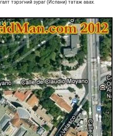
 галт тэрэгний зураг (Испани) татаж авах.